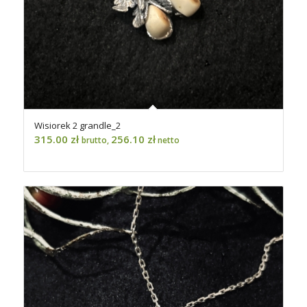
Wisiorek 2 grandle_2
315.00
zł
256.10
zł
brutto,
netto