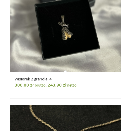
Wisiorek 2 grandle_4
300.00
zł
243.90
zł
brutto,
netto