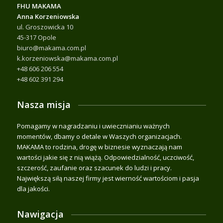
FHU MAKAMA
Anna Korzeniowska
ul. Groszowicka 10
45-317 Opole
biuro@makama.com.pl
k.korzeniowska@makama.com.pl
+48 606 206 554
+48 602 391 294
Nasza misja
Pomagamy w nagradzaniu i uwiecznianiu ważnych
momentów, dbamy o detale w Waszych organizacjach.
MAKAMA to rodzina, drogę w biznesie wyznaczają nam
wartości jakie się z nią wiążą. Odpowiedzialność, uczciwość,
szczerość, zaufanie oraz szacunek do ludzi i pracy.
Największą siłą naszej firmy jest wierność wartościom i pasja
dla jakości.
Nawigacja