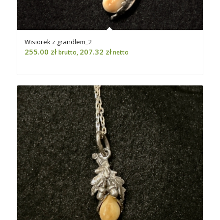
Wisiorek z grandlem_2
255.00
zł
207.32
zł
brutto,
netto