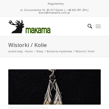
Regulaminy
ul. Groszowicka 10, 45-317 Opole | +48 602 391 294 |
biuro@makama.com.pl
Wisiorki / Kolie
Jesteś tutaj:
Home
/
Sklep
/
Biżuteria myśliwska
/
Wisiorki / Kolie