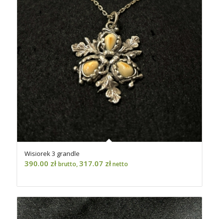
Wisiorek 3 grandle
390.00
zł
317.07
zł
brutto,
netto