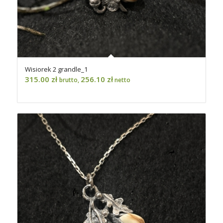
Wisiorek 2 grandle_1
315.00
zł
256.10
zł
brutto,
netto