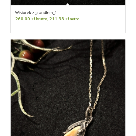
Wisiorek z grandlem_1
260.00
zł
211.38
zł
brutto,
netto