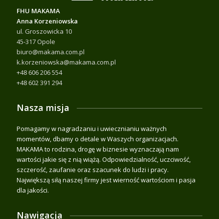
FHU MAKAMA
Anna Korzeniowska
ul. Groszowicka 10
45-317 Opole
biuro@makama.com.pl
k.korzeniowska@makama.com.pl
+48 606 206 554
+48 602 391 294
Nasza misja
Pomagamy w nagradzaniu i uwiecznianiu ważnych
momentów, dbamy o detale w Waszych organizacjach.
MAKAMA to rodzina, drogę w biznesie wyznaczają nam
wartości jakie się z nią wiążą. Odpowiedzialność, uczciwość,
szczerość, zaufanie oraz szacunek do ludzi i pracy.
Największą siłą naszej firmy jest wierność wartościom i pasja
dla jakości.
Nawigacja