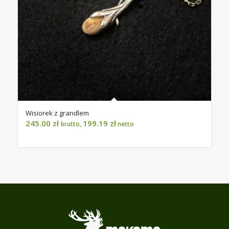
Wisiorek z grandlem
245.00
zł
199.19
zł
brutto,
netto