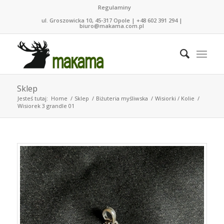
Regulaminy
ul. Groszowicka 10, 45-317 Opole | +48 602 391 294 |
biuro@makama.com.pl
Sklep
Jesteś tutaj:
Home
/
Sklep
/
Biżuteria myśliwska
/
Wisiorki / Kolie
/
Wisiorek 3 grandle 01