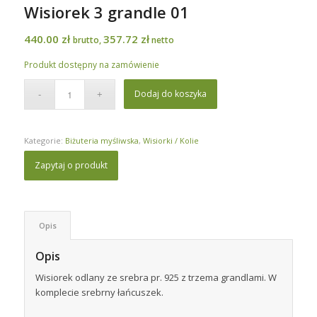
Wisiorek 3 grandle 01
440.00
zł
357.72
zł
brutto,
netto
Produkt dostępny na zamówienie
Dodaj do koszyka
Kategorie:
Biżuteria myśliwska
,
Wisiorki / Kolie
Zapytaj o produkt
Opis
Opis
Wisiorek odlany ze srebra pr. 925 z trzema grandlami. W
komplecie srebrny łańcuszek.