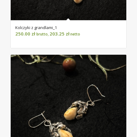
Kolczyki z grandlami_1
250.00
zł
203.25
zł
brutto,
netto