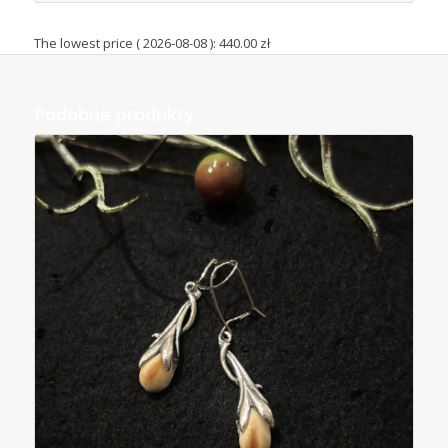
The lowest price (
2026-08-08
):
440.00
zł
Podobne produkty