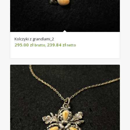
Kolczyki z grandlami_2
295.00
zł
239.84
zł
brutto,
netto