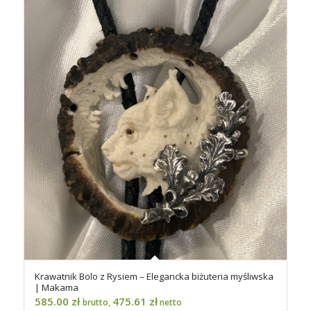
Krawatnik Bolo z Rysiem – Elegancka biżuteria myśliwska
| Makama
585.00
zł
475.61
zł
brutto,
netto