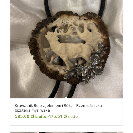
Krawatnik Bolo z Jeleniem i Różą – Rzemieślnicza
biżuteria myśliwska
585.00
zł
475.61
zł
brutto,
netto