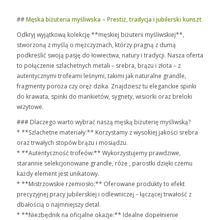
##
Męska biżuteria myśliwska – Prestiż, tradycja i jubilerski kunszt
Odkryj wyjątkową kolekcję **męskiej biżuterii myśliwskiej**,
stworzoną z myślą o mężczyznach, którzy pragną z dumą
podkreślić swoją pasję do łowiectwa, natury i tradycji. Nasza oferta
to połączenie szlachetnych metali – srebra, brązu i złota – z
autentycznymi trofeami leśnymi, takimi jak naturalne grandle,
fragmenty poroża czy oręż dzika. Znajdziesz tu eleganckie spinki
do krawata, spinki do mankietów, sygnety, wisiorki oraz breloki
wizytowe.
### Dlaczego warto wybrać naszą męską biżuterię myśliwską?
* **Szlachetne materiały:** Korzystamy z wysokiej jakości srebra
oraz trwałych stopów brązu i mosiądzu.
* **Autentyczność trofeów:** Wykorzystujemy prawdziwe,
starannie selekcjonowane grandle, róże , parostki dzięki czemu
każdy element jest unikatowy.
* **Mistrzowskie rzemiosło:** Oferowane produkty to efekt
precyzyjnej pracy jubilerskiej i odlewniczej – łączącej trwałość z
dbałością o najmniejszy detal.
* **Niezbędnik na oficjalne okazje:** Idealne dopełnienie