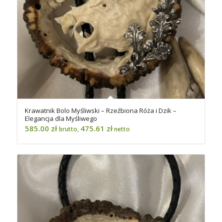
Krawatnik Bolo Myśliwski – Rzeźbiona Róża i Dzik –
Elegancja dla Myśliwego
585.00
zł
475.61
zł
brutto,
netto