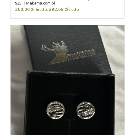
925) | Makama.com.pl
360.00
zł
292.68
zł
brutto,
netto