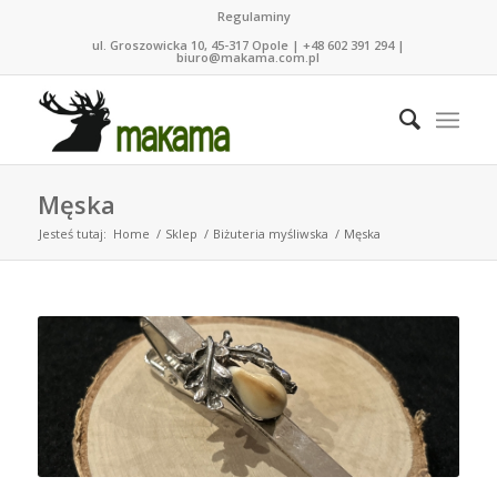
Regulaminy
ul. Groszowicka 10, 45-317 Opole | +48 602 391 294 |
biuro@makama.com.pl
Męska
Jesteś tutaj:
Home
/
Sklep
/
Biżuteria myśliwska
/
Męska