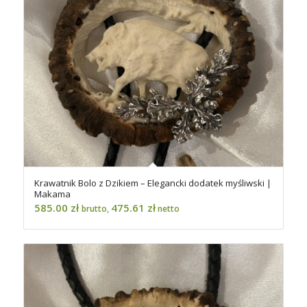
Krawatnik Bolo z Dzikiem – Elegancki dodatek myśliwski |
Makama
585.00
zł
475.61
zł
brutto,
netto