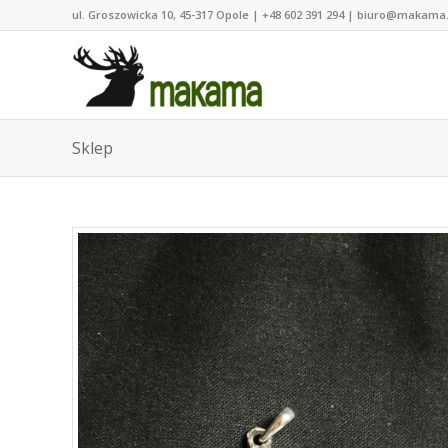
ul. Groszowicka 10, 45-317 Opole | +48 602 391 294 | biuro@makama
Sklep