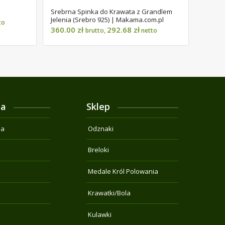
Srebrna Spinka do Krawata z Grandlem
Jelenia (Srebro 925) | Makama.com.pl
to
360.00
zł
292.68
zł
brutto,
netto
ja
Sklep
na
Odznaki
Breloki
Medale Król Polowania
Krawatki/Bola
Kulawki