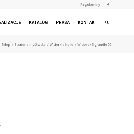
Regulaminy
EALIZACJE
KATALOG
PRASA
KONTAKT
/
Sklep
/
Biżuteria myśliwska
/
Wisiorki / Kolie
/
Wisiorek 3 grandle 02
e