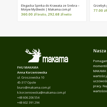
Elegacka Spinka do Krawata ze Srebra –
Grzebyk 
Motyw Myśliwski | Makama.com.pl
77.00
zł
360.00
zł
292.68
zł
brutto,
netto
Nasza
Pomagamy
momentów
FHU MAKAMA
MAKAMA t
Anna Korzeniowska
wartości 
ul. Groszowicka 10
uczciwość
45-317 Opole
pracy. Na
biuro@makama.com.pl
wartościo
k.korzeniowska@makama.com.pl
+48 606 206 554
+48 602 391 294