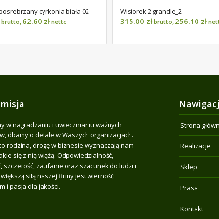
posrebrzany cyrkonia biała 02
Wisiorek 2 grandle_2
62.60
zł
315.00
zł
256.10
zł
brutto,
netto
brutto,
net
 misja
Nawigac
 w nagradzaniu i uwiecznianiu ważnych
Strona głów
, dbamy o detale w Waszych organizacjach.
o rodzina, drogę w biznesie wyznaczają nam
Realizacje
jakie się z nią wiążą. Odpowiedzialność,
, szczerość, zaufanie oraz szacunek do ludzi i
Sklep
jwiększą siłą naszej firmy jest wierność
m i pasja dla jakości.
Prasa
Kontakt