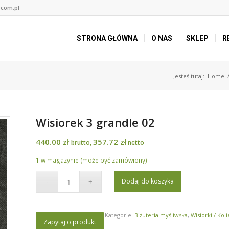
.com.pl
STRONA GŁÓWNA
O NAS
SKLEP
R
Jesteś tutaj:
Home
Wisiorek 3 grandle 02
440.00
zł
357.72
zł
brutto,
netto
1 w magazynie (może być zamówiony)
Dodaj do koszyka
Kategorie:
Biżuteria myśliwska
,
Wisiorki / Koli
Zapytaj o produkt