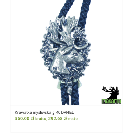
Krawatka myśliwska g_40 DANIEL
360.00
zł
292.68
zł
brutto,
netto