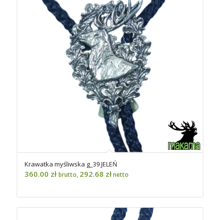
Krawatka myśliwska g_39 JELEŃ
360.00
zł
292.68
zł
brutto,
netto