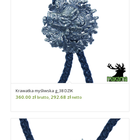
Krawatka myśliwska g_38 DZIK
360.00
zł
292.68
zł
brutto,
netto