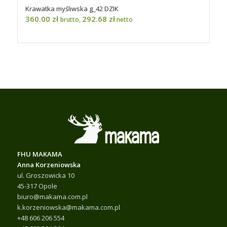
Krawatka myśliwska g_42 DZIK
360.00
zł
292.68
zł
brutto,
netto
FHU MAKAMA
Anna Korzeniowska
ul. Groszowicka 10
45-317 Opole
biuro@makama.com.pl
k.korzeniowska@makama.com.pl
+48 606 206 554