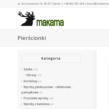
ul. Groszowicka 10, 45-317 Opole | +48 602 391 294 | biuro@makama
Pierścionki
Kategoria
Sztuka
(10)
Obrazy
(10)
Kordelasy
(2)
Wyroby jubileuszowe - reklamowe -
pamiątkowe
(5)
Pozostałe wyroby
(59)
Wyroby z kamienia
(8)