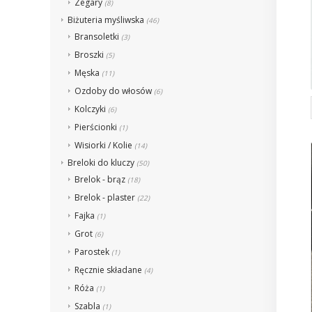
Zegary
(8)
Biżuteria myśliwska
(46)
Bransoletki
(3)
Broszki
(5)
Męska
(11)
Ozdoby do włosów
(6)
Kolczyki
(6)
Pierścionki
(1)
Wisiorki / Kolie
(14)
Breloki do kluczy
(50)
Brelok - brąz
(18)
Brelok - plaster
(22)
Fajka
(1)
Grot
(6)
Parostek
(1)
Ręcznie składane
(4)
Róża
(1)
Szabla
(1)