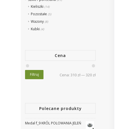
Kieliszki
(14)
Pozostałe
(5)
Wazony
(8)
Kubki
(4)
Cena
Filtruj
Cena:
310 zł
—
320 zł
Polecane produkty
Medal f_9 KRÓL POLOWANIA JELEŃ