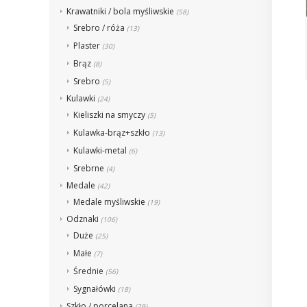
Krawatniki / bola myśliwskie
(58)
Srebro / róża
(13)
Plaster
(30)
Brąz
(8)
Srebro
(5)
Kulawki
(24)
Kieliszki na smyczy
(5)
Kulawka-brąz+szkło
(13)
Kulawki-metal
(6)
Srebrne
(4)
Medale
(42)
Medale myśliwskie
(19)
Odznaki
(106)
Duże
(25)
Małe
(7)
Średnie
(56)
Sygnałówki
(18)
Szkło / porcelana
(29)