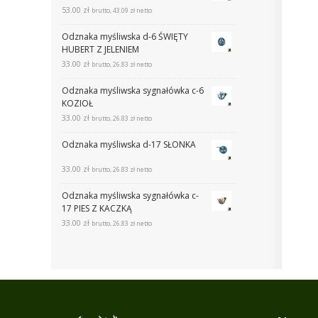
53.00
zł
brutto,
43.09
zł
netto
Odznaka myśliwska d-6 ŚWIĘTY
HUBERT Z JELENIEM
33.00
zł
brutto,
26.83
zł
netto
Odznaka myśliwska sygnałówka c-6
KOZIOŁ
33.00
zł
brutto,
26.83
zł
netto
Odznaka myśliwska d-17 SŁONKA
33.00
zł
brutto,
26.83
zł
netto
Odznaka myśliwska sygnałówka c-
17 PIES Z KACZKĄ
33.00
zł
brutto,
26.83
zł
netto