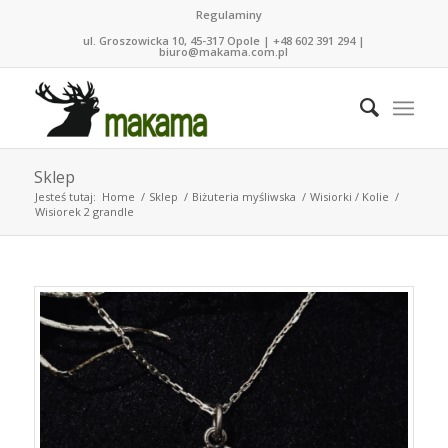
Regulaminy
ul. Groszowicka 10, 45-317 Opole | +48 602 391 294 |
biuro@makama.com.pl
Sklep
Jesteś tutaj:
Home
/
Sklep
/
Biżuteria myśliwska
/
Wisiorki / Kolie
/
Wisiorek 2 grandle