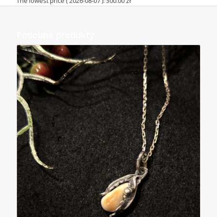
The lowest price (
2026-08-07
):
300.00
zł
Podobne produkty