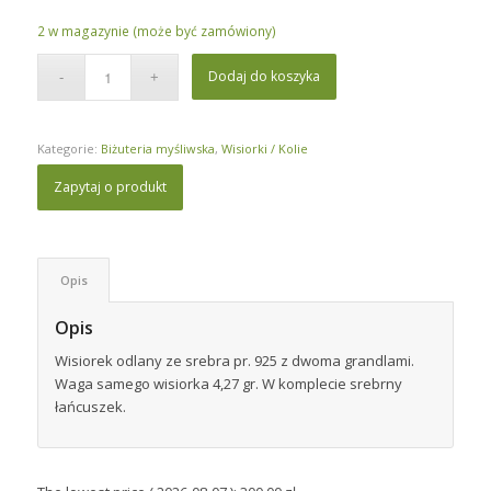
2 w magazynie (może być zamówiony)
Dodaj do koszyka
Kategorie:
Biżuteria myśliwska
,
Wisiorki / Kolie
Zapytaj o produkt
Opis
Opis
Wisiorek odlany ze srebra pr. 925 z dwoma grandlami.
Waga samego wisiorka 4,27 gr. W komplecie srebrny
łańcuszek.