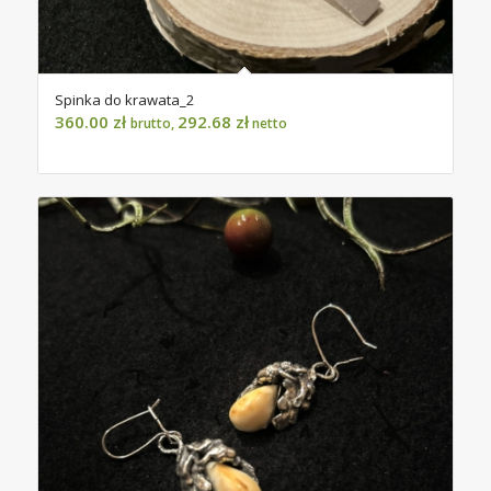
Spinka do krawata_2
360.00
zł
292.68
zł
brutto,
netto