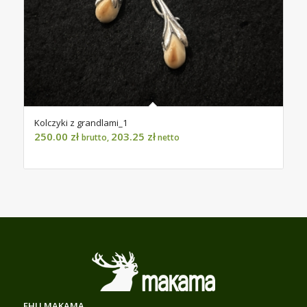
Kolczyki z grandlami_1
250.00
zł
203.25
zł
brutto,
netto
FHU MAKAMA