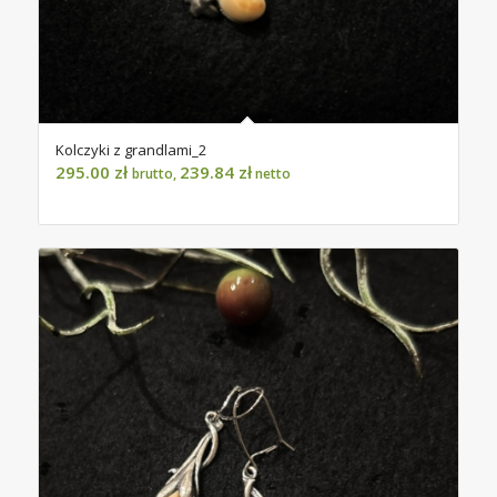
Kolczyki z grandlami_2
295.00
zł
239.84
zł
brutto,
netto