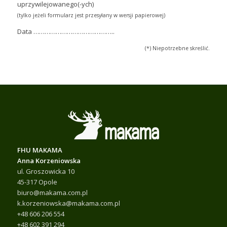
uprzywilejowanego(-ych)
(tylko jeżeli formularz jest przesyłany w wersji papierowej)
Data ……………………………………..
(*) Niepotrzebne skreślić.
FHU MAKAMA
Anna Korzeniowska
ul. Groszowicka 10
45-317 Opole
biuro@makama.com.pl
k.korzeniowska@makama.com.pl
+48 606 206 554
+48 602 391 294