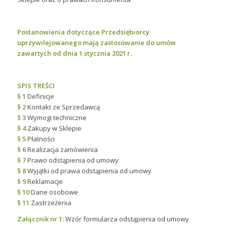
Postanowienia dotyczące Przedsiębiorcy
uprzywilejowanego mają zastosowanie do umów
zawartych od dnia 1 stycznia 2021 r.
SPIS TREŚCI
§ 1
Definicje
§ 2
Kontakt ze Sprzedawcą
§ 3
Wymogi techniczne
§ 4
Zakupy w Sklepie
§ 5
Płatności
§ 6
Realizacja zamówienia
§ 7
Prawo odstąpienia od umowy
§ 8
Wyjątki od prawa odstąpienia od umowy
§ 9
Reklamacje
§ 10
Dane osobowe
§ 11
Zastrzeżenia
Załącznik nr 1:
Wzór formularza odstąpienia od umowy