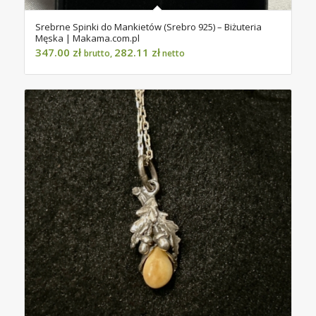
Srebrne Spinki do Mankietów (Srebro 925) – Biżuteria
Męska | Makama.com.pl
347.00
zł
282.11
zł
brutto,
netto