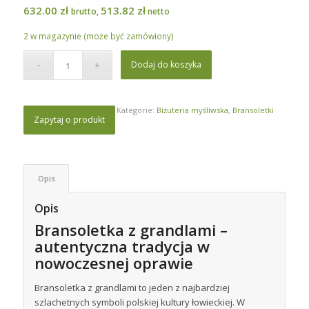
632.00
zł
513.82
zł
brutto,
netto
2 w magazynie (może być zamówiony)
Dodaj do koszyka
Kategorie:
Biżuteria myśliwska
,
Bransoletki
Zapytaj o produkt
Opis
Opis
Bransoletka z grandlami –
autentyczna tradycja w
nowoczesnej oprawie
Bransoletka z grandlami to jeden z najbardziej
szlachetnych symboli polskiej kultury łowieckiej. W