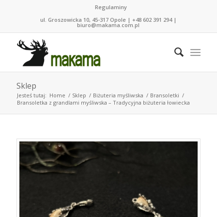
Regulaminy
ul. Groszowicka 10, 45-317 Opole | +48 602 391 294 |
biuro@makama.com.pl
Sklep
Jesteś tutaj:
Home
/
Sklep
/
Biżuteria myśliwska
/
Bransoletki
/
Bransoletka z grandlami myśliwska – Tradycyjna biżuteria łowiecka