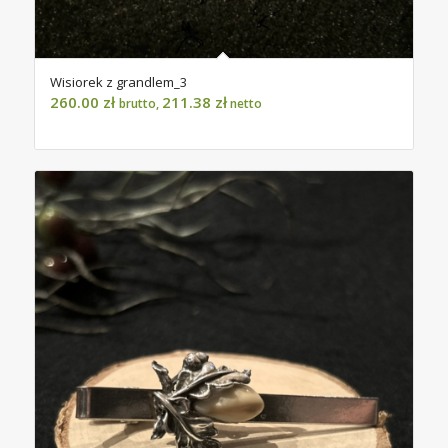
Wisiorek z grandlem_3
260.00
zł
211.38
zł
brutto,
netto