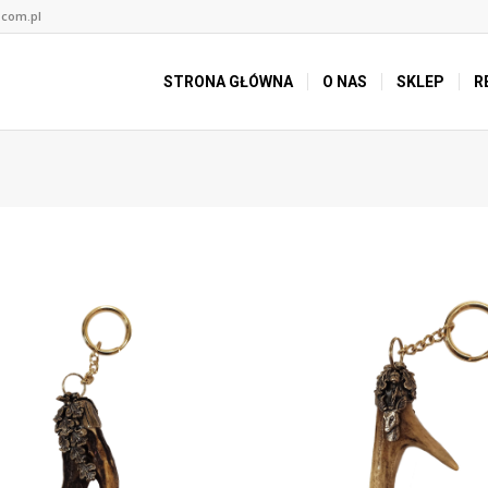
.com.pl
STRONA GŁÓWNA
O NAS
SKLEP
R