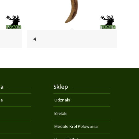
4
ja
Sklep
na
Odznaki
Breloki
Medale Król Polowania