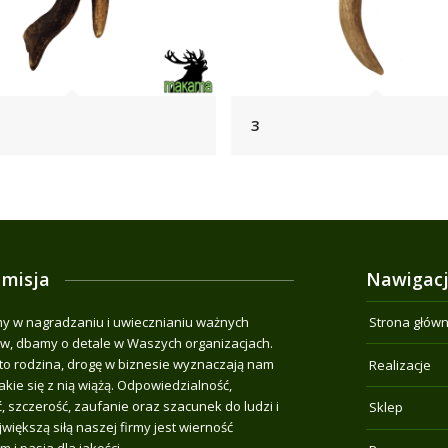
3
 misja
Nawigac
 w nagradzaniu i uwiecznianiu ważnych
Strona głów
, dbamy o detale w Waszych organizacjach.
o rodzina, drogę w biznesie wyznaczają nam
Realizacje
jakie się z nią wiążą. Odpowiedzialność,
, szczerość, zaufanie oraz szacunek do ludzi i
Sklep
jwiększą siłą naszej firmy jest wierność
m i pasja dla jakości.