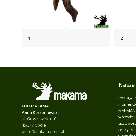
1
2
Nasza
Pomagamy
momentów
FHU MAKAMA
MAKAMA t
Anna Korzeniowska
wartości 
ul. Groszowicka 10
uczciwość
45-317 Opole
pracy. Na
biuro@makama.com.pl
wartościo