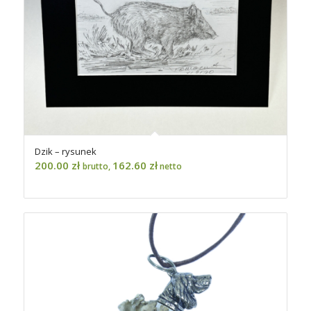
Dzik – rysunek
200.00
zł
162.60
zł
brutto,
netto