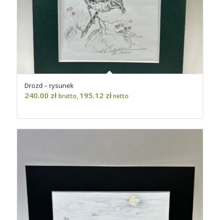
Drozd – rysunek
240.00
zł
195.12
zł
brutto,
netto