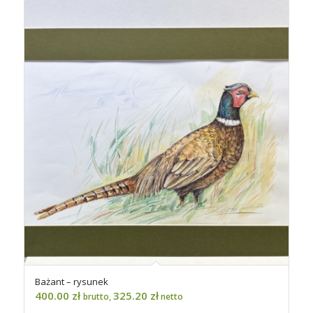
Bażant – rysunek
400.00
zł
325.20
zł
brutto,
netto