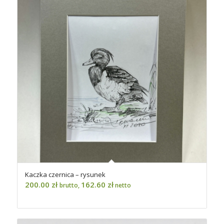
Kaczka czernica – rysunek
200.00
zł
162.60
zł
brutto,
netto