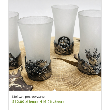
Kieliszki posrebrzane
512.00
zł
416.26
zł
brutto,
netto