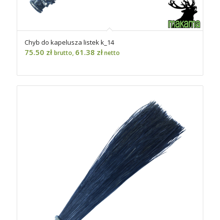
Chyb do kapelusza listek k_14
75.50
zł
61.38
zł
brutto,
netto