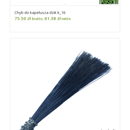
Chyb do kapelusza dzik k_16
75.50
zł
61.38
zł
brutto,
netto