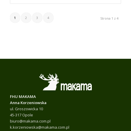
1
2
3
4
Strona 1 z 4
FHU MAKAMA
Anna Korzeniowska
ul. Groszowicka 10
45-317 Opole
biuro@makama.com.pl
k.korzeniowska@makama.com.pl