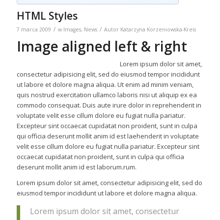
HTML Styles
/
/
7 marca 2009
w
Images
,
News
Autor
Katarzyna Korzeniowska-Kreis
Image aligned left & right
Lorem ipsum dolor sit amet,
consectetur adipisicing elit, sed do eiusmod tempor incididunt
ut labore et dolore magna aliqua. Ut enim ad minim veniam,
quis nostrud exercitation ullamco laboris nisi ut aliquip ex ea
commodo consequat. Duis aute irure dolor in reprehenderit in
voluptate velit esse cillum dolore eu fugiat nulla pariatur.
Excepteur sint occaecat cupidatat non proident, sunt in culpa
qui officia deserunt mollit anim id est laehenderit in voluptate
velit esse cillum dolore eu fugiat nulla pariatur. Excepteur sint
occaecat cupidatat non proident, sunt in culpa qui officia
deserunt mollit anim id est laborum.rum.
Lorem ipsum dolor sit amet, consectetur adipisicing elit, sed do
eiusmod tempor incididunt ut labore et dolore magna aliqua.
Lorem ipsum dolor sit amet, consectetur