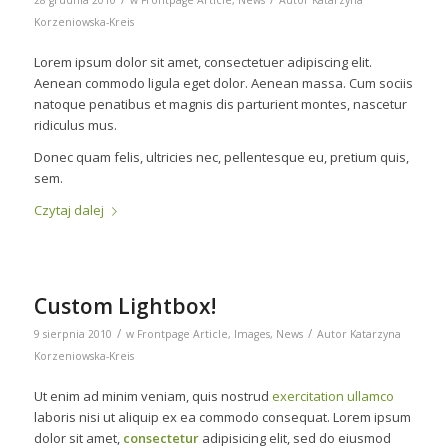
Korzeniowska-Kreis
Lorem ipsum dolor sit amet, consectetuer adipiscing elit.
Aenean commodo ligula eget dolor. Aenean massa. Cum sociis
natoque penatibus et magnis dis parturient montes, nascetur
ridiculus mus.
Donec quam felis, ultricies nec, pellentesque eu, pretium quis,
sem.
Czytaj dalej
Custom Lightbox!
/
/
9 sierpnia 2010
w
Frontpage Article
,
Images
,
News
Autor
Katarzyna
Korzeniowska-Kreis
Ut enim ad minim veniam, quis nostrud
exercitation ullamco
laboris nisi ut aliquip ex ea commodo consequat. Lorem ipsum
dolor sit amet,
consectetur
adipisicing elit, sed do eiusmod