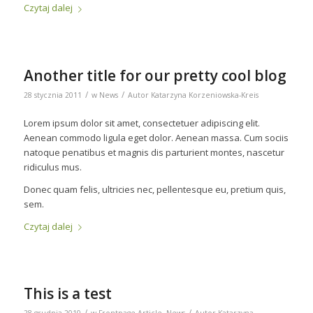
Czytaj dalej
Another title for our pretty cool blog
/
/
28 stycznia 2011
w
News
Autor
Katarzyna Korzeniowska-Kreis
Lorem ipsum dolor sit amet, consectetuer adipiscing elit.
Aenean commodo ligula eget dolor. Aenean massa. Cum sociis
natoque penatibus et magnis dis parturient montes, nascetur
ridiculus mus.
Donec quam felis, ultricies nec, pellentesque eu, pretium quis,
sem.
Czytaj dalej
This is a test
/
/
28 grudnia 2010
w
Frontpage Article
,
News
Autor
Katarzyna