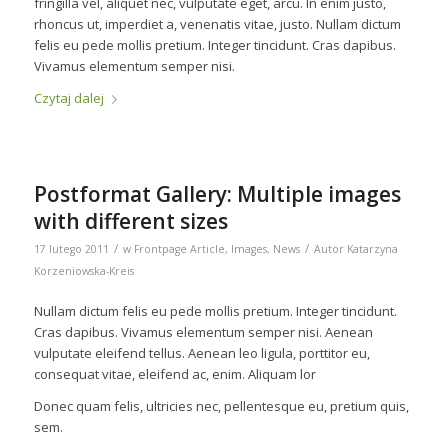
fringilla vel, aliquet nec, vulputate eget, arcu. In enim justo,
rhoncus ut, imperdiet a, venenatis vitae, justo. Nullam dictum
felis eu pede mollis pretium. Integer tincidunt. Cras dapibus.
Vivamus elementum semper nisi.
Czytaj dalej
Postformat Gallery: Multiple images
with different sizes
/
/
17 lutego 2011
w
Frontpage Article
,
Images
,
News
Autor
Katarzyna
Korzeniowska-Kreis
Nullam dictum felis eu pede mollis pretium. Integer tincidunt.
Cras dapibus. Vivamus elementum semper nisi. Aenean
vulputate eleifend tellus. Aenean leo ligula, porttitor eu,
consequat vitae, eleifend ac, enim. Aliquam lor
Donec quam felis, ultricies nec, pellentesque eu, pretium quis,
sem.