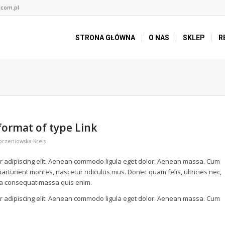
.com.pl
STRONA GŁÓWNA
O NAS
SKLEP
R
 format of type Link
orzeniowska-Kreis
r adipiscing elit. Aenean commodo ligula eget dolor. Aenean massa. Cum
arturient montes, nascetur ridiculus mus. Donec quam felis, ultricies nec,
lla consequat massa quis enim.
r adipiscing elit. Aenean commodo ligula eget dolor. Aenean massa. Cum