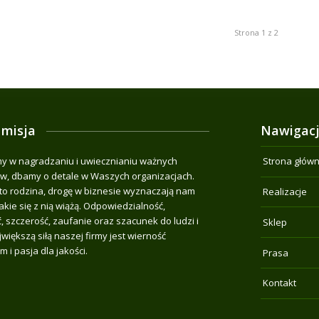
Strona 1 z 2
 misja
Nawigac
 w nagradzaniu i uwiecznianiu ważnych
Strona głów
, dbamy o detale w Waszych organizacjach.
o rodzina, drogę w biznesie wyznaczają nam
Realizacje
jakie się z nią wiążą. Odpowiedzialność,
, szczerość, zaufanie oraz szacunek do ludzi i
Sklep
jwiększą siłą naszej firmy jest wierność
m i pasja dla jakości.
Prasa
Kontakt