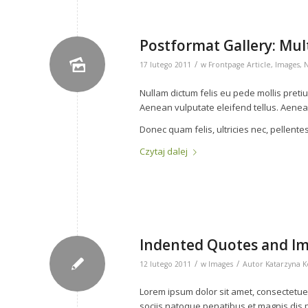
Postformat Gallery: Mult
/
17 lutego 2011
w
Frontpage Article
,
Images
,
Nullam dictum felis eu pede mollis preti
Aenean vulputate eleifend tellus. Aenean 
Donec quam felis, ultricies nec, pellent
Czytaj dalej
Indented Quotes and Im
/
/
12 lutego 2011
w
Images
Autor
Katarzyna K
Lorem ipsum dolor sit amet, consectetue
sociis natoque penatibus et magnis dis p