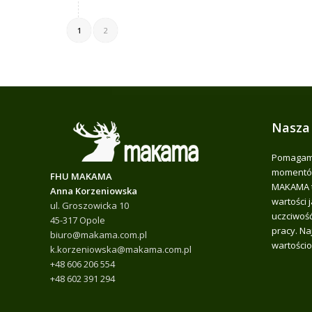
1
2
Nasza
Pomagamy
momentów
FHU MAKAMA
MAKAMA t
Anna Korzeniowska
wartości 
ul. Groszowicka 10
uczciwość
45-317 Opole
pracy. Na
biuro@makama.com.pl
wartościo
k.korzeniowska@makama.com.pl
+48 606 206 554
+48 602 391 294