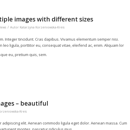
iple images with different sizes
/
News
Autor
Katarzyna Korzeniowska-Kreis
um. Integer tincidunt. Cras dapibus. Vivamus elementum semper nisi.
leo ligula, porttitor eu, consequat vitae, eleifend ac, enim. Aliquam lor
esque eu, pretium quis, sem.
ages – beautiful
orzeniowska-Kreis
r adipiscing elit. Aenean commodo ligula eget dolor. Aenean massa. Cum
arturient montes, nascetur ridiculus mus.