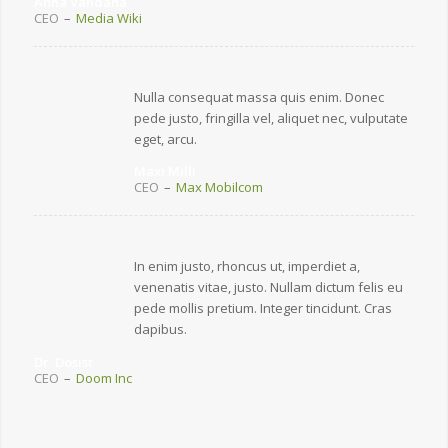
Anna Vandana
CEO
–
Media Wiki
Nulla consequat massa quis enim. Donec
pede justo, fringilla vel, aliquet nec, vulputate
eget, arcu.
Maxi Milli
CEO
–
Max Mobilcom
In enim justo, rhoncus ut, imperdiet a,
venenatis vitae, justo. Nullam dictum felis eu
pede mollis pretium. Integer tincidunt. Cras
dapibus.
Dr. Dosist
CEO
–
Doom Inc