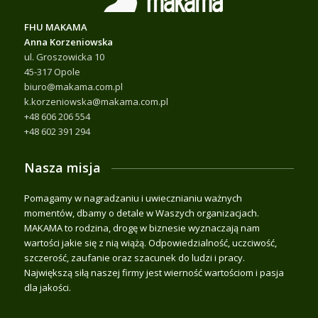
FHU MAKAMA
Anna Korzeniowska
ul. Groszowicka 10
45-317 Opole
biuro@makama.com.pl
k.korzeniowska@makama.com.pl
+48 606 206 554
+48 602 391 294
Nasza misja
Pomagamy w nagradzaniu i uwiecznianiu ważnych
momentów, dbamy o detale w Waszych organizacjach.
MAKAMA to rodzina, drogę w biznesie wyznaczają nam
wartości jakie się z nią wiążą. Odpowiedzialność, uczciwość,
szczerość, zaufanie oraz szacunek do ludzi i pracy.
Największą siłą naszej firmy jest wierność wartościom i pasja
dla jakości.