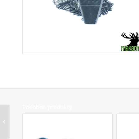
Podobne produkty
Otwieracz do butelek
k29 KOZIOŁ