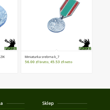
DZIK
Miniaturka srebrna k_7
56.00
zł
45.53
zł
brutto,
netto
ja
Sklep