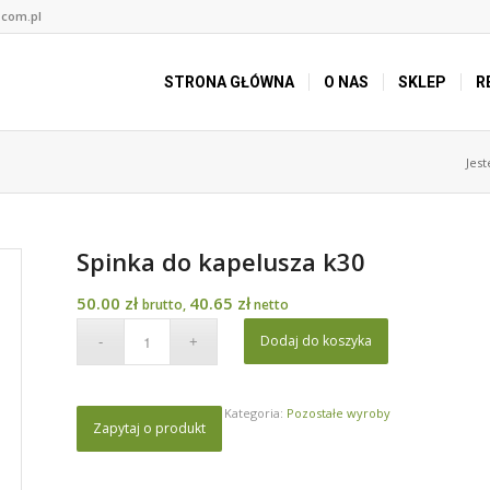
.com.pl
STRONA GŁÓWNA
O NAS
SKLEP
R
Jest
Spinka do kapelusza k30
50.00
zł
40.65
zł
brutto,
netto
Dodaj do koszyka
Kategoria:
Pozostałe wyroby
Zapytaj o produkt