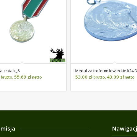
a złota k_6
Medal za trofeum łowieckie k24 
55.69
zł
53.00
zł
43.09
zł
brutto,
netto
brutto,
netto
 misja
Nawigac