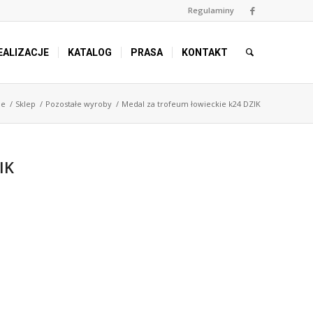
Regulaminy
EALIZACJE
KATALOG
PRASA
KONTAKT
e
/
Sklep
/
Pozostałe wyroby
/
Medal za trofeum łowieckie k24 DZIK
IK