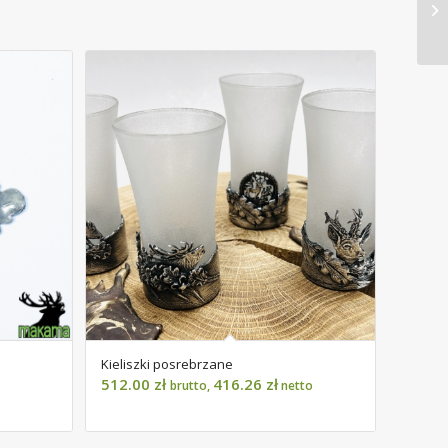
Kieliszki posrebrzane
512.00
zł
416.26
zł
brutto,
netto