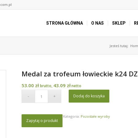
.com.pl
STRONA GŁÓWNA
O NAS
SKLEP
R
Jesteś tutaj:
Hom
Medal za trofeum łowieckie k24 DZ
53.00
zł
43.09
zł
brutto,
netto
Dodaj do koszyka
Kategoria:
Pozostałe wyroby
Zapytaj o produkt