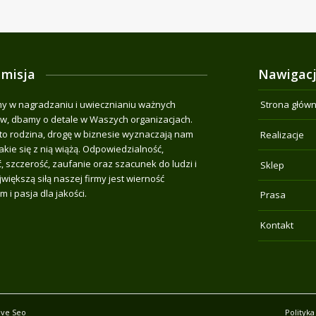
 misja
Nawigac
 w nagradzaniu i uwiecznianiu ważnych
Strona głów
, dbamy o detale w Waszych organizacjach.
o rodzina, drogę w biznesie wyznaczają nam
Realizacje
jakie się z nią wiążą. Odpowiedzialność,
, szczerość, zaufanie oraz szacunek do ludzi i
Sklep
jwiększą siłą naszej firmy jest wierność
m i pasja dla jakości.
Prasa
Kontakt
ive Seo
Polityka