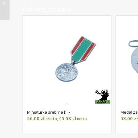
łowieckie k23 DZIK
Podobne produkty
Miniaturka srebrna k_7
Medal za 
56.00
zł
45.53
zł
53.00
zł
brutto,
netto