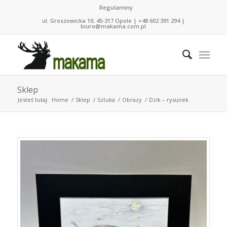
Regulaminy
ul. Groszowicka 10, 45-317 Opole | +48 602 391 294 |
biuro@makama.com.pl
Sklep
Jesteś tutaj:
Home
/
Sklep
/
Sztuka
/
Obrazy
/
Dzik – rysunek