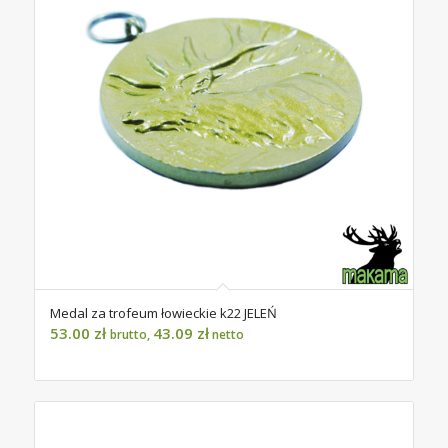
Medal za trofeum łowieckie k22 JELEŃ
53.00
zł
43.09
zł
brutto,
netto