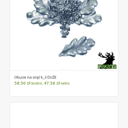
Okucie na oręż k_3 DUŻE
58.50
zł
47.56
zł
brutto,
netto