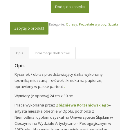
Dodaj do koszyka
Kategorie:
Obrazy
,
Pozostałe wyroby
,
Sztuka
Zapytaj o produkt
Opis
Informacje dodatkowe
Opis
Rysunek / obraz przedstawiający dzika wykonany
techniką mieszaną – ołówek , kredka na papierze,
oprawiony w passe partout
.
Wymiary (z oprawą) 24 cm x 30 cm
Praca wykonana przez
Zbigniewa Korzeniowskiego
–
artysta mieszka obecnie w Opolu, pochodzi z
Niemodlina, dyplom uzyskał na Uniwersytecie Śląskim w
Cieszynie na Wydziale Artystyczno – Pedagogicznym w
1980 roku. Na swoim koncie ma wiele wystaw między