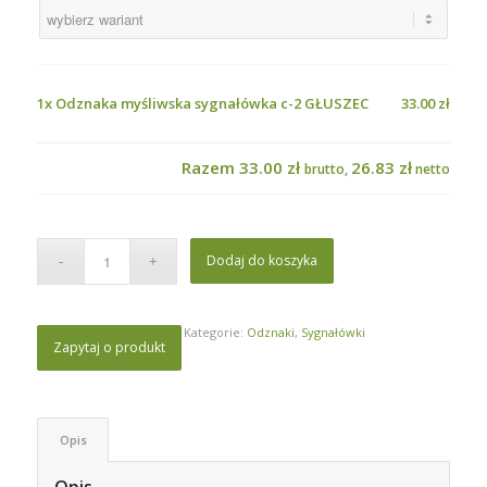
1x
Odznaka myśliwska sygnałówka c-2 GŁUSZEC
33.00 zł
Razem
33.00 zł
26.83 zł
brutto,
netto
Dodaj do koszyka
Kategorie:
Odznaki
,
Sygnałówki
Zapytaj o produkt
Opis
Opis