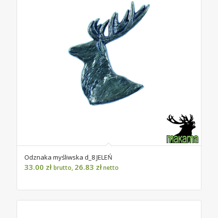
Odznaka myśliwska d_8 JELEŃ
33.00
zł
26.83
zł
brutto,
netto