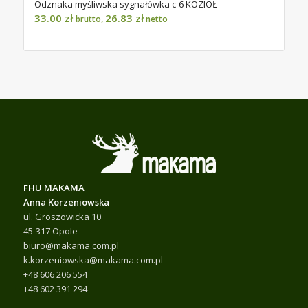
Odznaka myśliwska sygnałówka c-6 KOZIOŁ
33.00
zł
26.83
zł
brutto,
netto
FHU MAKAMA
Anna Korzeniowska
ul. Groszowicka 10
45-317 Opole
biuro@makama.com.pl
k.korzeniowska@makama.com.pl
+48 606 206 554
+48 602 391 294