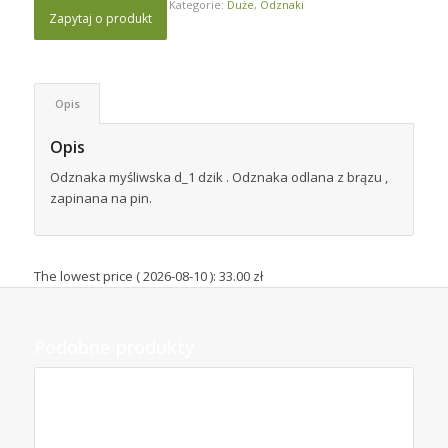
Kategorie:
Duże
,
Odznaki
Zapytaj o produkt
Opis
Opis
Odznaka myśliwska d_1 dzik . Odznaka odlana z brązu ,
zapinana na pin.
The lowest price (
2026-08-10
):
33.00
zł
Podobne produkty