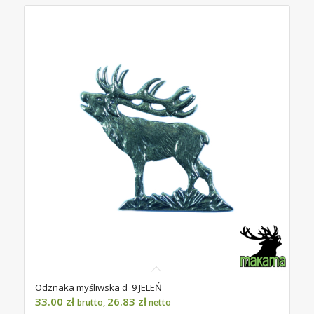
Odznaka myśliwska d_9 JELEŃ
33.00
zł
26.83
zł
brutto,
netto