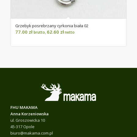
Grzebyk posrebrzany cyrkonia biała 02
77.00
zł
62.60
zł
brutto,
netto
FHU MAKAMA
Anna Korzeniowska
ul. Groszowicka 10
45-317 Opole
biuro@makama.com.pl