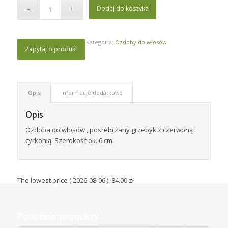
Dodaj do koszyka
Kategoria:
Ozdoby do włosów
Zapytaj o produkt
Opis
Informacje dodatkowe
Opis
Ozdoba do włosów , posrebrzany grzebyk z czerwoną
cyrkonią. Szerokość ok. 6 cm.
The lowest price (
2026-08-06
):
84.00
zł
Podobne produkty