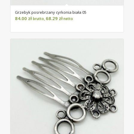
Grzebyk posrebrzany cyrkonia biała 05
84.00
zł
68.29
zł
brutto,
netto