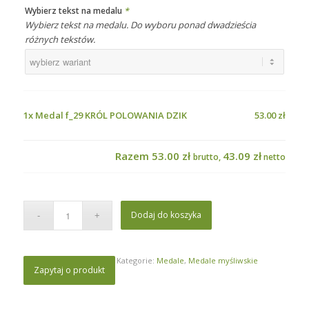
Wybierz tekst na medalu
*
Wybierz tekst na medalu. Do wyboru ponad dwadzieścia
różnych tekstów.
1x
Medal f_29 KRÓL POLOWANIA DZIK
53.00 zł
Razem
53.00 zł
43.09 zł
brutto,
netto
Dodaj do koszyka
Kategorie:
Medale
,
Medale myśliwskie
Zapytaj o produkt