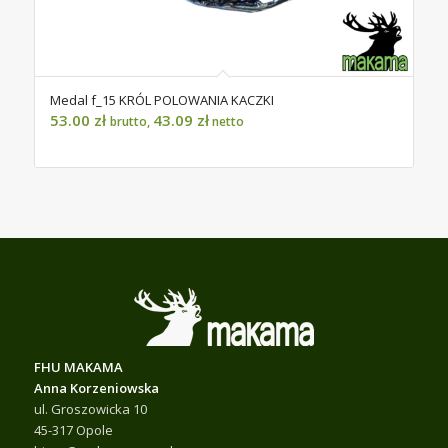
Medal f_15 KRÓL POLOWANIA KACZKI
53.00
zł
43.09
zł
brutto,
netto
FHU MAKAMA
Anna Korzeniowska
ul. Groszowicka 10
45-317 Opole