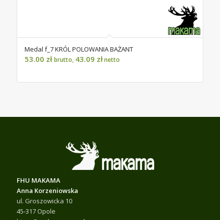
Medal f_7 KRÓL POLOWANIA BAŻANT
53.00
zł
43.09
zł
brutto,
netto
FHU MAKAMA
Anna Korzeniowska
ul. Groszowicka 10
45-317 Opole