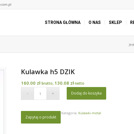
.com.pl
STRONA GŁÓWNA
O NAS
SKLEP
R
Jes
Kulawka h5 DZIK
160.00
zł
130.08
zł
brutto,
netto
Dodaj do koszyka
Kategoria:
Kulawki-metal
Zapytaj o produkt