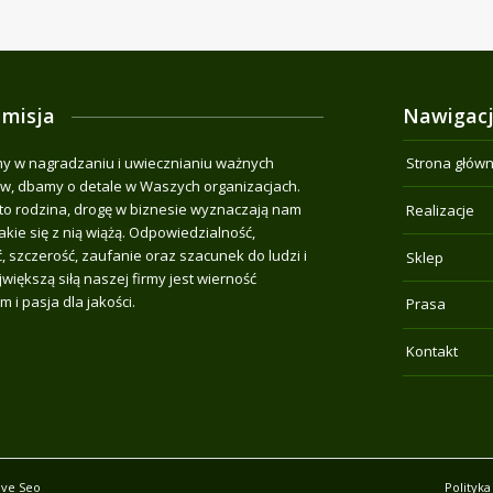
 misja
Nawigac
 w nagradzaniu i uwiecznianiu ważnych
Strona głów
, dbamy o detale w Waszych organizacjach.
o rodzina, drogę w biznesie wyznaczają nam
Realizacje
jakie się z nią wiążą. Odpowiedzialność,
, szczerość, zaufanie oraz szacunek do ludzi i
Sklep
jwiększą siłą naszej firmy jest wierność
m i pasja dla jakości.
Prasa
Kontakt
ive Seo
Polityka