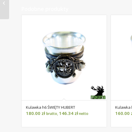
Kulawka h4 KOZIOŁ
Podobne produkty
Kulawka h6 ŚWIĘTY HUBERT
Kulawka 
180.00
zł
146.34
zł
160.00
brutto,
netto