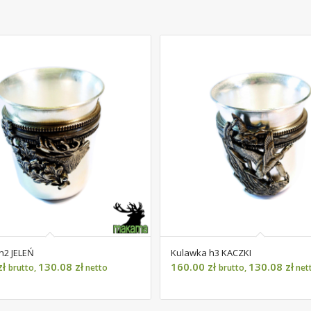
h2 JELEŃ
Kulawka h3 KACZKI
zł
130.08
zł
160.00
zł
130.08
zł
brutto,
netto
brutto,
net