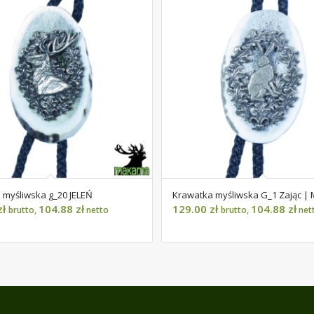
 myśliwska g_20 JELEŃ
Krawatka myśliwska G_1 Zając 
zł
104.88
zł
129.00
zł
104.88
zł
brutto,
netto
brutto,
net