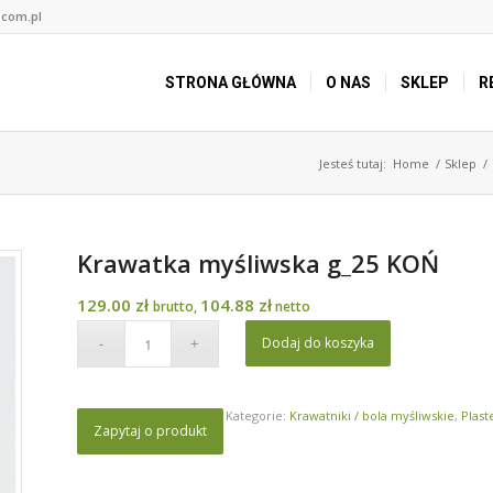
.com.pl
STRONA GŁÓWNA
O NAS
SKLEP
R
Jesteś tutaj:
Home
/
Sklep
/
Krawatka myśliwska g_25 KOŃ
129.00
zł
104.88
zł
brutto,
netto
Dodaj do koszyka
Kategorie:
Krawatniki / bola myśliwskie
,
Plast
Zapytaj o produkt