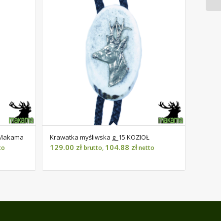
| Makama
Krawatka myśliwska g_15 KOZIOŁ
129.00
zł
104.88
zł
to
brutto,
netto