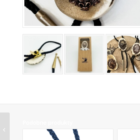
Metalowa Odznaka
Podobne produkty
Okolicznościowa z
Brązu / Srebra –
Wpinka / Pins | Mak...