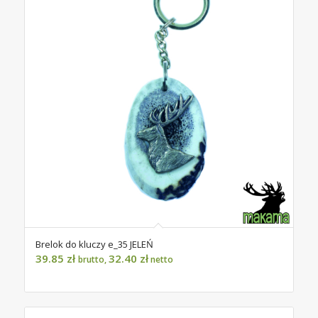
Brelok do kluczy e_35 JELEŃ
39.85
zł
32.40
zł
brutto,
netto