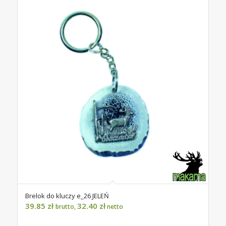
Brelok do kluczy e_26 JELEŃ
39.85
zł
32.40
zł
brutto,
netto