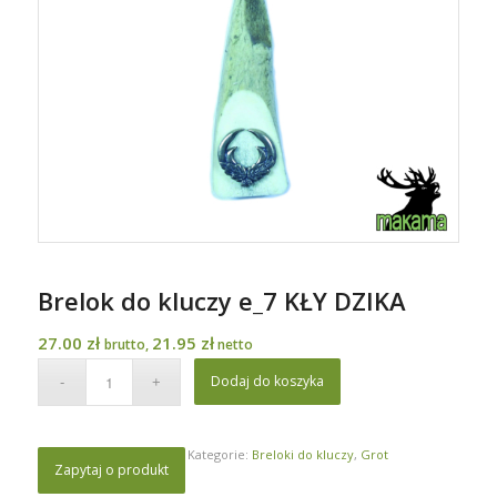
Brelok do kluczy e_7 KŁY DZIKA
27.00
zł
21.95
zł
brutto,
netto
Dodaj do koszyka
Kategorie:
Breloki do kluczy
,
Grot
Zapytaj o produkt