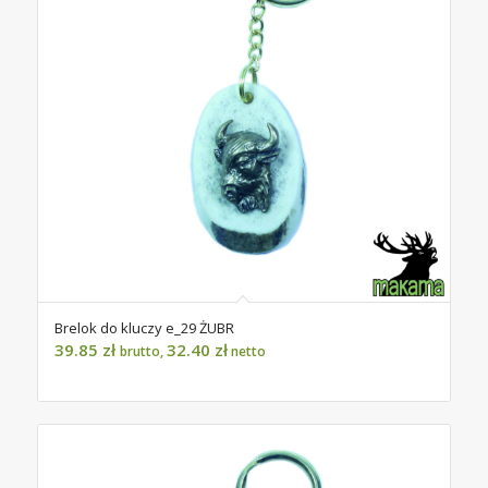
Brelok do kluczy e_29 ŻUBR
39.85
zł
32.40
zł
brutto,
netto