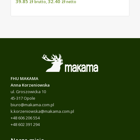
39.85
zł
32.40
zł
brutto,
netto
FHU MAKAMA
Anna Korzeniowska
ul. Groszowicka 10
45-317 Opole
biuro@makama.com.pl
k.korzeniowska@makama.com.pl
+48 606 206 554
+48 602 391 294